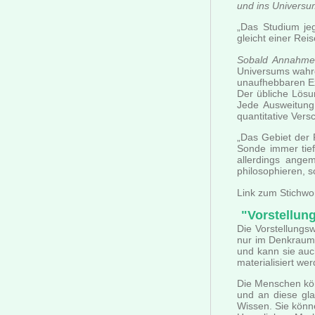
und ins Universu
„Das Studium je
gleicht einer Rei
Sobald Annahmen
Universums wahrg
unaufhebbaren Ex
Der übliche Lösu
Jede Ausweitung 
quantitative Vers
„Das Gebiet der 
Sonde immer tief
allerdings ange
philosophieren, s
Link zum Stichwo
"Vorstellun
Die Vorstellungsw
nur im Denkraum,
und kann sie auc
materialisiert we
Die Menschen kön
und an diese gla
Wissen. Sie könne