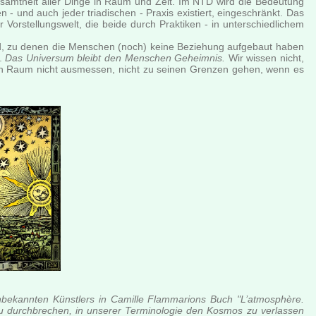
Gesamtheit aller Dinge in Raum und Zeit. Im NTD wird die Bedeutung
 - und auch jeder triadischen - Praxis existiert, eingeschränkt. Das
orstellungswelt, die beide durch Praktiken - in unterschiedlichem
nd, zu denen die Menschen (noch) keine Beziehung aufgebaut haben
n.
Das Universum bleibt den Menschen Geheimnis.
Wir wissen nicht,
seinen Raum nicht ausmessen, nicht zu seinen Grenzen gehen, wenn es
bekannten Künstlers in Camille Flammarions Buch "L’atmosphère.
zu durchbrechen, in unserer Terminologie den Kosmos zu verlassen