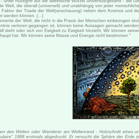
 - unter Rückgriff auf die lateinische Wurzel universus/gesamt - die 
e Welt, die überall (universell) und unabhängig von jeder menschlichen
n Faktor der Triade der Welt(anschauung) neben dem Kosmos und der V
t werden können. (...)
nente der Welt, die nicht in die Praxis der Menschen einbezogen si
ntnis verloren gegangen ist, können keine Aussagen gemacht werde
still steht oder sich von Ewigkeit zu Ewigkeit hinzieht. Wir können 
haupt hat. Wir können seine Masse und Energie nicht bestimmen."
en den Welten oder Wanderer am Weltenrand - Holzschnitt eines un
ulaire" 1888 erstmals abgedruckt. Er versucht die Sphäre der Erde 