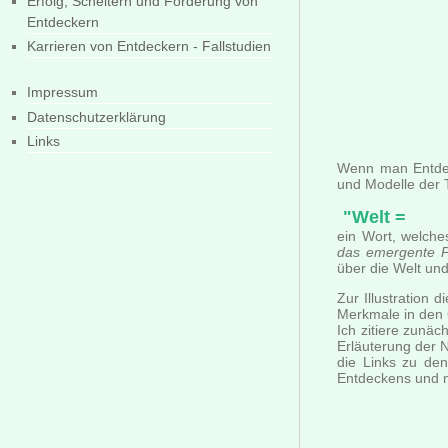
Erfolg, Scheitern und Förderung von
Entdeckern
Karrieren von Entdeckern - Fallstudien
Impressum
Datenschutzerklärung
Links
Wenn man Entdeck
und Modelle der 
"Welt =
ein Wort, welche
das emergente P
über die Welt und
Zur Illustration 
Merkmale in den C
Ich zitiere zunä
Erläuterung der 
die Links zu den
Entdeckens und nu