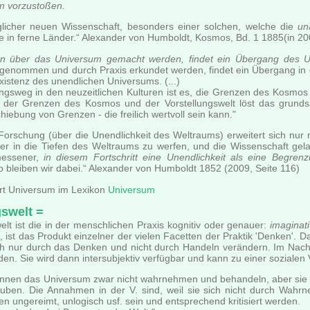
m vorzustoßen.
glicher neuen Wissenschaft, besonders einer solchen, welche die
un
se in ferne Länder.“ Alexander von Humboldt, Kosmos, Bd. 1 1885(in 20
 über das Universum gemacht werden, findet ein Übergang des Univ
enommen und durch Praxis erkundet werden, findet ein Übergang in de
istenz des unendlichen Universums. (...)
ngsweg in den neuzeitlichen Kulturen ist es, die Grenzen des Kosmos
der Grenzen des Kosmos und der Vorstellungswelt löst das grundsät
chiebung von Grenzen - die freilich wertvoll sein kann."
Forschung (über die Unendlichkeit des Weltraums) erweitert sich nur 
er in die Tiefen des Weltraums zu werfen, und die Wissenschaft gelan
messener,
in diesem Fortschritt eine Unendlichkeit als eine Begr
o bleiben wir dabei.“ Alexander von Humboldt 1852 (2009, Seite 116)
rt Universum im Lexikon
Universum
gswelt =
elt ist die in der menschlichen Praxis kognitiv oder genauer:
imaginat
 ist das Produkt einzelner der vielen Facetten der Praktik 'Denken'.
h nur durch das Denken und nicht durch Handeln verändern. Im Nachhi
rden. Sie wird dann intersubjektiv verfügbar und kann zu einer soziale
nen das Universum zwar nicht wahrnehmen und behandeln, aber sie 
uben. Die Annahmen in der V. sind, weil sie sich nicht durch Wahrn
n ungereimt, unlogisch usf. sein und entsprechend kritisiert werden.