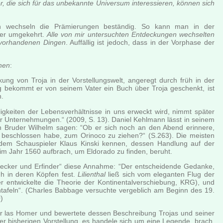
r, die sich für das unbekannte Universum interessieren, können sich
n wechseln die Prämierungen beständig. So kann man in der
der umgekehrt.
Alle von mir untersuchten Entdeckungen wechselten
 vorhandenen Dingen
. Auffällig ist jedoch, dass in der Vorphase der
nen
:
ung von Troja in der Vorstellungswelt, angeregt durch früh in der
g bekommt er von seinem Vater ein Buch über Troja geschenkt, ist
n.
igkeiten der Lebensverhältnisse in uns erweckt wird, nimmt später
nder Unternehmungen.“ (2009, S. 13). Daniel Kehlmann lässt in seinem
n Bruder Wilhelm sagen: “Ob er sich noch an den Abend erinnere,
 er beschlossen habe, zum Orinoco zu ziehen?“ (S.263). Die meisten
 dem Schauspieler Klaus Kinski kennen, dessen Handlung auf der
im Jahr 1560 aufbrach, um Eldorado zu finden, beruht.
tdecker und Erfinder“ diese Annahme: “Der entscheidende Gedanke,
üh in deren Köpfen fest.
Lilienthal
ließ sich vom eleganten Flug der
r entwickelte die Theorie der Kontinentalverschiebung, KRG), und
ntafeln“. (Charles Babbage versuchte vergeblich am Beginn des 19.
)
 er las Homer und bewertete dessen Beschreibung Trojas und seiner
 der bisherigen Vorstellung, es handele sich um eine Legende, brach.