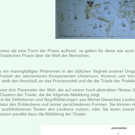
en als eine Form der Praxis auffasst, so gelten für diese wie auc
Triadischen Praxis über die Welt der Menschen.
s ein mannigfaltiges Phänomen in der üblichen Vagheit unserer Umg
rodukt der elementaren Komponenten Universum, Kosmos und Vorst
 stellt den Anschluß an das Praxismodell und die die Triade der Prakt
dieser drei Parameter der Welt, die auf einem hoch abstrakten Niveau 
lustern der Triade, die die folgende Abbildung zeigt.
chst die Definitionen und Begriffsklärungen aus Michel Gieseckes Lex
Natur des Entdeckens und seiner verschiedenen Formen. Sie können mi
 ausführlicheren Texten des Lexikons nutzen, oder Sie lesen zuerst
tzen parallel dazu die Abbildung der Cluster.