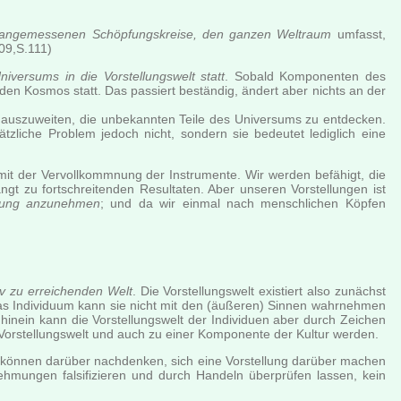
angemessenen Schöpfungskreise, den ganzen Weltraum
umfasst,
09,S.111)
ersums in die Vorstellungswelt statt
. Sobald Komponenten des
n Kosmos statt. Das passiert beständig, ändert aber nichts an der
 auszuweiten, die unbekannten Teile des Universums zu entdecken.
zliche Problem jedoch nicht, sondern sie bedeutet lediglich eine
mit der Vervollkommnung der Instrumente. Wir werden befähigt, die
gt zu fortschreitenden Resultaten. Aber unseren Vorstellungen ist
enzung anzunehmen
; und da wir einmal nach menschlichen Köpfen
iv zu erreichenden Welt
. Die Vorstellungswelt existiert also zunächst
 Das Individuum kann sie nicht mit den (äußeren) Sinnen wahrnehmen
nein kann die Vorstellungswelt der Individuen aber durch Zeichen
n Vorstellungswelt und auch zu einer Komponente der Kultur werden.
können darüber nachdenken, sich eine Vorstellung darüber machen
ehmungen falsifizieren und durch Handeln überprüfen lassen, kein