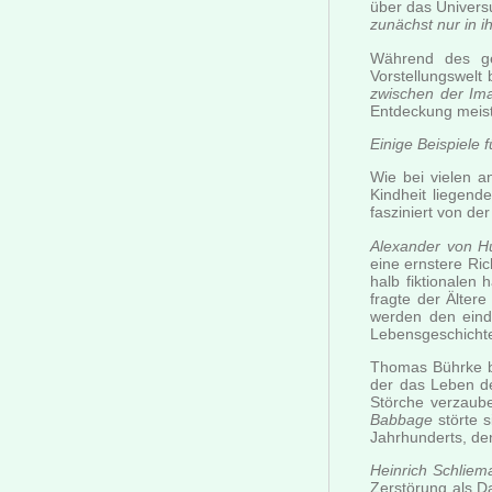
über das Univers
zunächst nur in i
Während des ge
Vorstellungswelt
zwischen der Im
Entdeckung meist
Einige Beispiele 
Wie bei vielen 
Kindheit liegend
fasziniert von de
Alexander von H
eine ernstere Ric
halb fiktionalen
fragte der Älter
werden den eind
Lebensgeschichte
Thomas Bührke be
der das Leben de
Störche verzaub
Babbage
störte s
Jahrhunderts, de
Heinrich Schliem
Zerstörung als Da