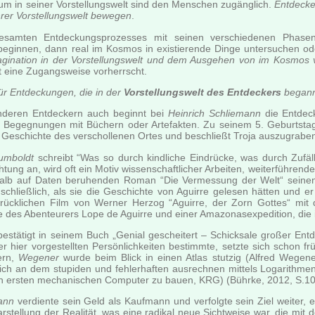
um in seiner Vorstellungswelt sind den Menschen zugänglich.
Entdecke
hrer Vorstellungswelt bewegen
.
samten Entdeckungsprozesses mit seinen verschiedenen Phase
 beginnen, dann real im Kosmos in existierende Dinge untersuchen o
agination in der Vorstellungswelt und dem Ausgehen von im Kosmos
 eine Zugangsweise vorherrscht.
für Entdeckungen, die in der
Vorstellungswelt des Entdeckers
began
anderen Entdeckern auch beginnt bei
Heinrich Schliemann
die Entdeck
e Begegnungen mit Büchern oder Artefakten. Zu seinem 5. Geburtsta
r Geschichte des verschollenen Ortes und beschließt Troja auszugrabe
umboldt
schreibt “Was so durch kindliche Eindrücke, was durch Zufäll
htung an, wird oft ein Motiv wissenschaftlicher Arbeiten, weiterführe
 halb auf Daten beruhenden Roman “Die Vermessung der Welt“ seine
e schließlich, als sie die Geschichte von Aguirre gelesen hätten und
rücklichen Film von Werner Herzog “Aguirre, der Zorn Gottes“ mit
 des Abenteurers Lope de Aguirre und einer Amazonasexpedition, die 
stätigt in seinem Buch „Genial gescheitert – Schicksale großer En
r hier vorgestellten Persönlichkeiten bestimmte, setzte sich schon fr
ern,
Wegener
wurde beim Blick in einen Atlas stutzig (Alfred Wegene
ich an dem stupiden und fehlerhaften ausrechnen mittels Logarithme
n ersten mechanischen Computer zu bauen, KRG) (Bührke, 2012, S.10
ann
verdiente sein Geld als Kaufmann und verfolgte sein Ziel weiter,
rstellung der Realität, was eine radikal neue Sichtweise war, die mit